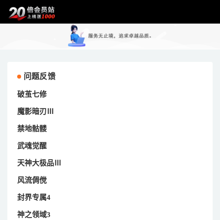
问题反馈
破茧七修
魔影暗刃Ⅲ
禁地骷髅
武魂觉醒
天神大极品Ⅲ
风流倜傥
封界专属4
神之领域3