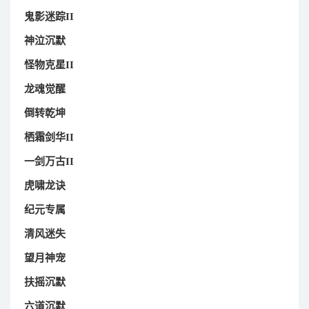
鬼影迷踪II
神泣沉默
怪物克星II
龙魂觉醒
倒转乾坤
栖霜剑华II
一剑万古II
虎啸龙诀
纪元专属
清风迷失
望月神宠
扶摇沉默
六道沉默