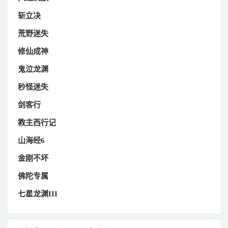
斩立决
荒野迷失
修仙成神
鬼泣龙渊
秒怪迷失
剑客行
教主西行记
山海经6
金刚不坏
佛陀专属
七星龙渊III