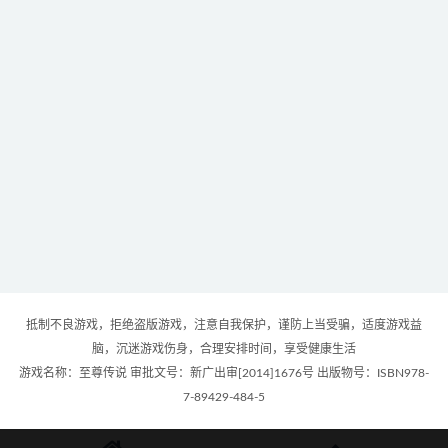
抵制不良游戏，拒绝盗版游戏，注意自我保护，谨防上当受骗，适度游戏益
脑，沉迷游戏伤身，合理安排时间，享受健康生活
游戏名称：至尊传说 审批文号：新广出审[2014]1676号 出版物号：ISBN978-
7-89429-484-5