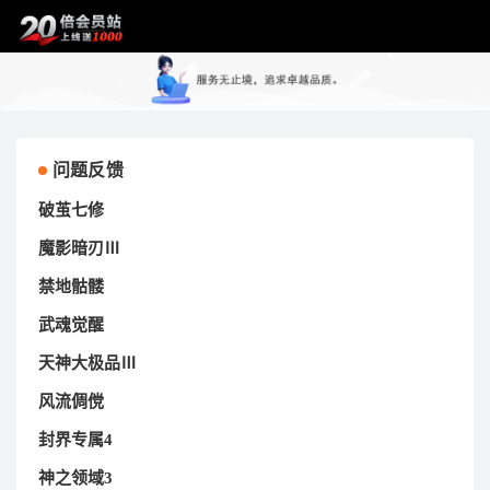
问题反馈
破茧七修
魔影暗刃Ⅲ
禁地骷髅
武魂觉醒
天神大极品Ⅲ
风流倜傥
封界专属4
神之领域3