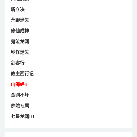
斩立决
荒野迷失
修仙成神
鬼泣龙渊
秒怪迷失
剑客行
教主西行记
山海经6
金刚不坏
佛陀专属
七星龙渊III