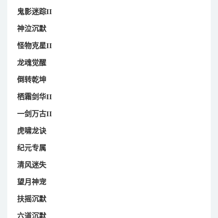
鬼影迷踪II
神泣沉默
怪物克星II
龙魂觉醒
倒转乾坤
栖霜剑华II
一剑万古II
虎啸龙诀
纪元专属
清风迷失
望月神宠
扶摇沉默
六道沉默