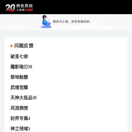
问题反馈
破茧七修
魔影暗刃Ⅲ
禁地骷髅
武魂觉醒
天神大极品Ⅲ
风流倜傥
封界专属4
神之领域3