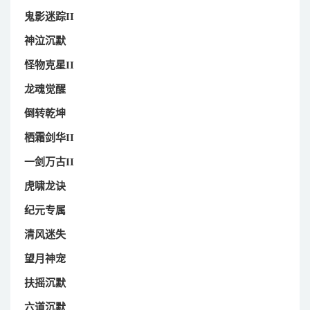
鬼影迷踪II
神泣沉默
怪物克星II
龙魂觉醒
倒转乾坤
栖霜剑华II
一剑万古II
虎啸龙诀
纪元专属
清风迷失
望月神宠
扶摇沉默
六道沉默