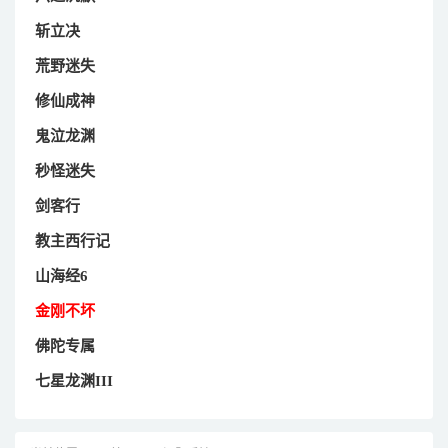
斩立决
荒野迷失
修仙成神
鬼泣龙渊
秒怪迷失
剑客行
教主西行记
山海经6
金刚不坏
佛陀专属
七星龙渊III