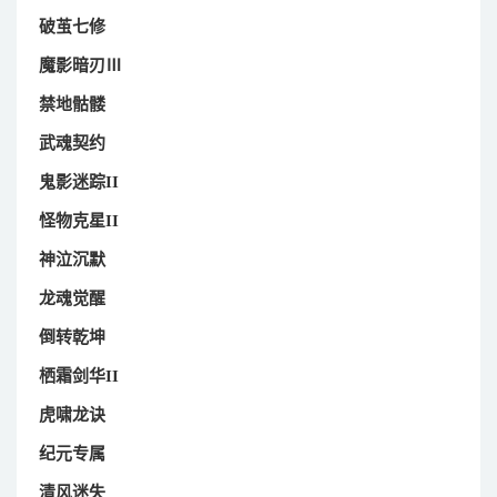
破茧七修
魔影暗刃Ⅲ
禁地骷髅
武魂契约
鬼影迷踪II
怪物克星II
神泣沉默
龙魂觉醒
倒转乾坤
栖霜剑华II
虎啸龙诀
纪元专属
清风迷失