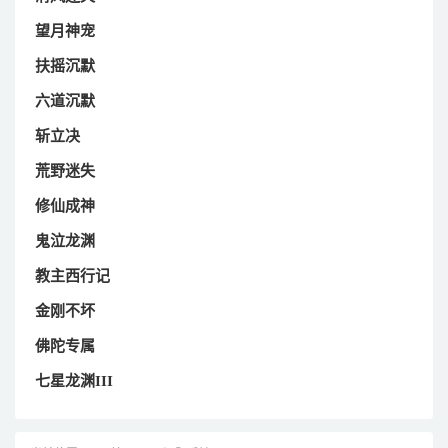
望月神宠
扶摇沉默
六道沉默
斩立决
荒野迷失
修仙成神
鬼泣龙渊
教主西行记
金刚不坏
佛陀专属
七星龙渊III