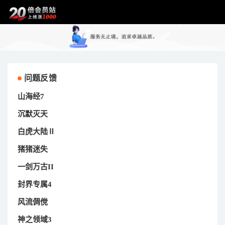
问题反馈
山海经7
沉默灭天
白虎大陆Ⅱ
猪猪迷失
一剑万古II
封界专属4
风流倜傥
神之领域3