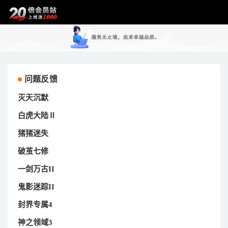
问题反馈
灭天沉默
白虎大陆Ⅱ
猪猪迷失
破茧七修
一剑万古II
鬼影迷踪II
封界专属4
神之领域3