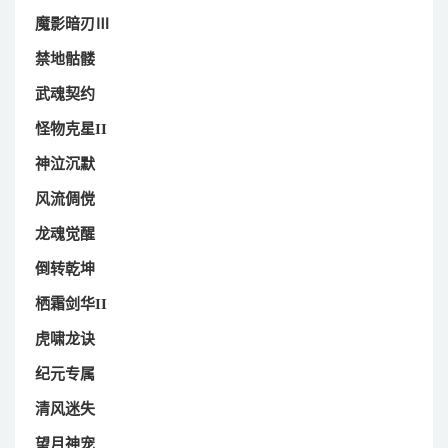
魔影暗刃Ⅲ
禁地骷髅
武魂契约
怪物克星II
神泣沉默
风流倜傥
龙魂觉醒
倒转乾坤
栖霜剑华II
虎啸龙诀
纪元专属
清风迷失
望月神宠