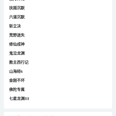
扶摇沉默
六道沉默
斩立决
荒野迷失
修仙成神
鬼泣龙渊
教主西行记
山海经6
金刚不坏
佛陀专属
七星龙渊III