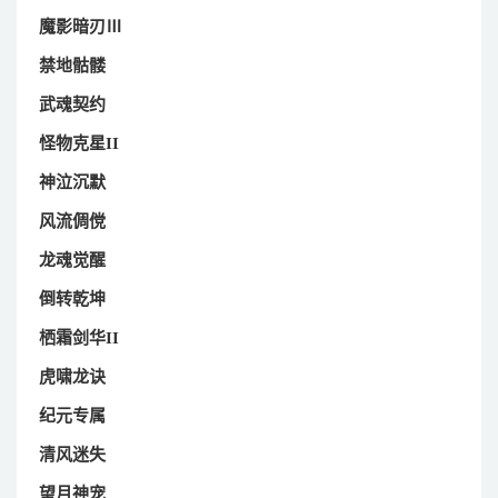
魔影暗刃Ⅲ
禁地骷髅
武魂契约
怪物克星II
神泣沉默
风流倜傥
龙魂觉醒
倒转乾坤
栖霜剑华II
虎啸龙诀
纪元专属
清风迷失
望月神宠