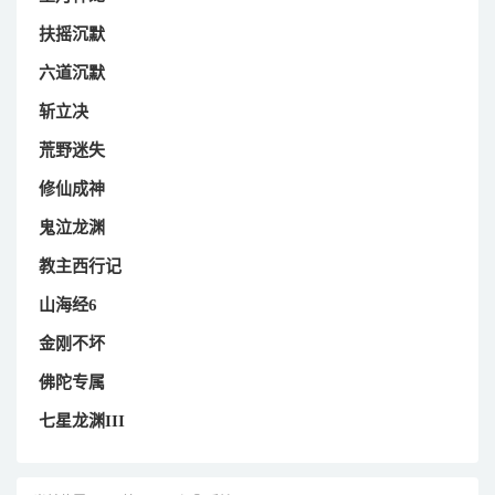
扶摇沉默
六道沉默
斩立决
荒野迷失
修仙成神
鬼泣龙渊
教主西行记
山海经6
金刚不坏
佛陀专属
七星龙渊III