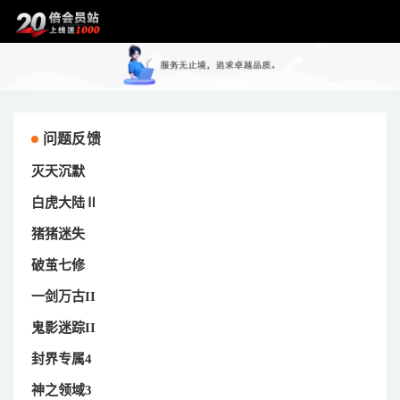
问题反馈
灭天沉默
白虎大陆Ⅱ
猪猪迷失
破茧七修
一剑万古II
鬼影迷踪II
封界专属4
神之领域3