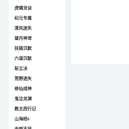
虎啸龙诀
纪元专属
清风迷失
望月神宠
扶摇沉默
六道沉默
斩立决
荒野迷失
修仙成神
鬼泣龙渊
教主西行记
山海经6