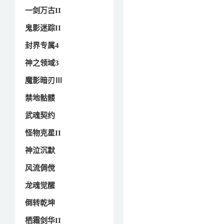
一剑万古II
鬼影迷踪II
封界专属4
神之领域3
魔影暗刃Ⅲ
禁地骷髅
武魂契约
怪物克星II
神泣沉默
风流倜傥
龙魂觉醒
倒转乾坤
栖霜剑华II