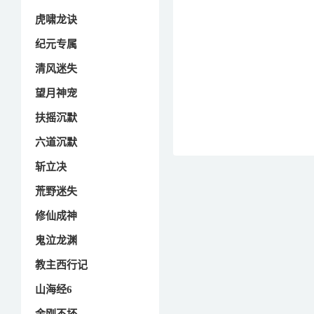
虎啸龙诀
纪元专属
清风迷失
望月神宠
扶摇沉默
六道沉默
斩立决
荒野迷失
修仙成神
鬼泣龙渊
教主西行记
山海经6