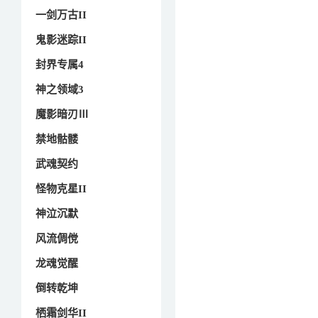
一剑万古II
鬼影迷踪II
封界专属4
神之领域3
魔影暗刃Ⅲ
禁地骷髅
武魂契约
怪物克星II
神泣沉默
风流倜傥
龙魂觉醒
倒转乾坤
栖霜剑华II