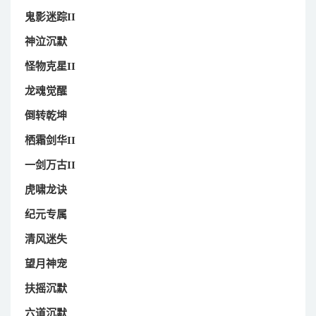
鬼影迷踪II
神泣沉默
怪物克星II
龙魂觉醒
倒转乾坤
栖霜剑华II
一剑万古II
虎啸龙诀
纪元专属
清风迷失
望月神宠
扶摇沉默
六道沉默