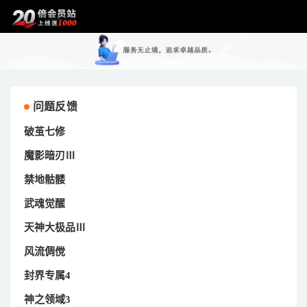
问题反馈
破茧七修
魔影暗刃Ⅲ
禁地骷髅
武魂觉醒
天神大极品Ⅲ
风流倜傥
封界专属4
神之领域3