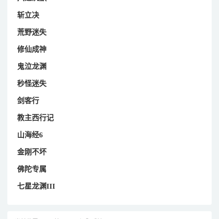
斩立决
荒野迷失
修仙成神
鬼泣龙渊
秒怪迷失
剑客行
教主西行记
山海经6
金刚不坏
佛陀专属
七星龙渊III